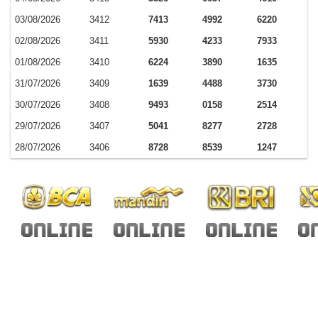
03/08/2026
3412
7413
4992
6220
02/08/2026
3411
5930
4233
7933
01/08/2026
3410
6224
3890
1635
31/07/2026
3409
1639
4488
3730
30/07/2026
3408
9493
0158
2514
29/07/2026
3407
5041
8277
2728
28/07/2026
3406
8728
8539
1247