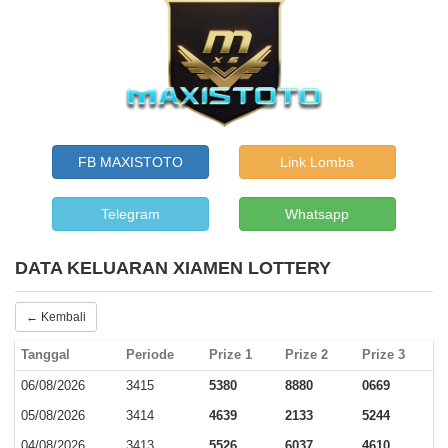
FB MAXISTOTO
Link Lomba
Telegram
Whatsapp
DATA KELUARAN XIAMEN LOTTERY
← Kembali
Tanggal
Periode
Prize 1
Prize 2
Prize 3
06/08/2026
3415
5380
8880
0669
05/08/2026
3414
4639
2133
5244
04/08/2026
3413
5526
6037
4610